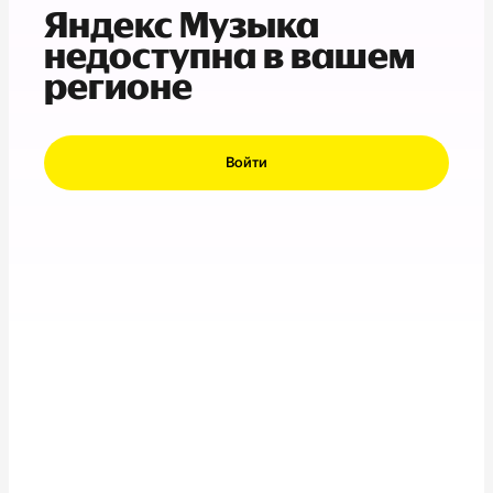
Яндекс Музыка
недоступна в вашем
регионе
Войти