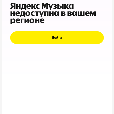
Яндекс Музыка
недоступна в вашем
регионе
Войти