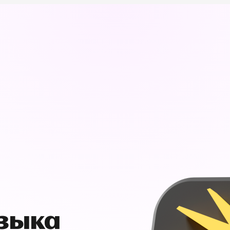
узыка