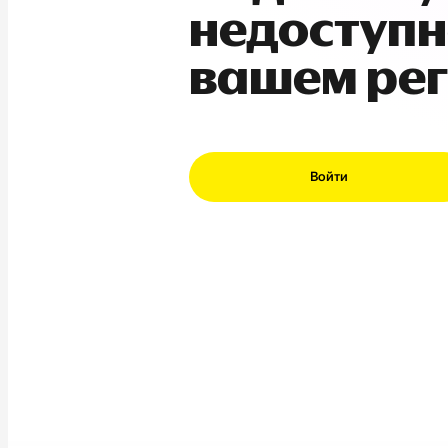
недоступн
вашем ре
Войти