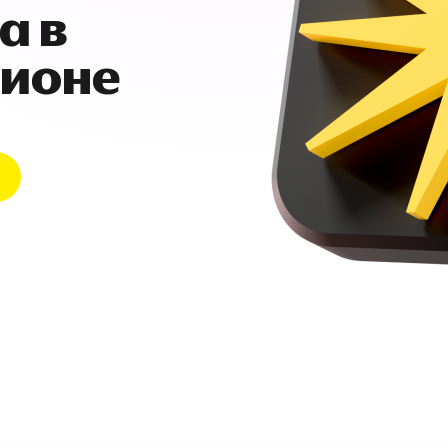
а в
гионе