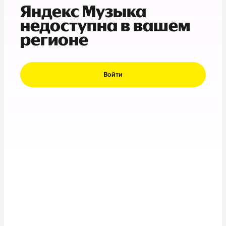
Яндекс Музыка
недоступна в вашем
регионе
Войти