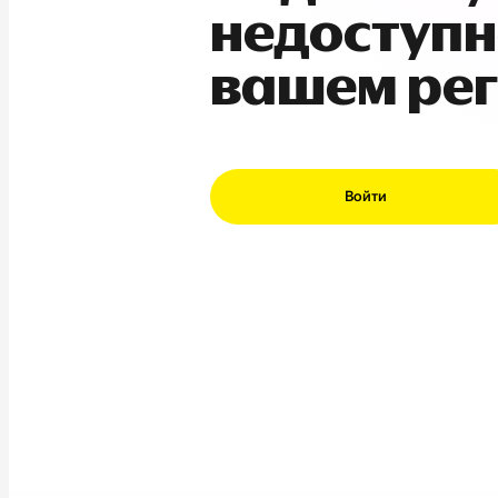
недоступн
вашем ре
Войти