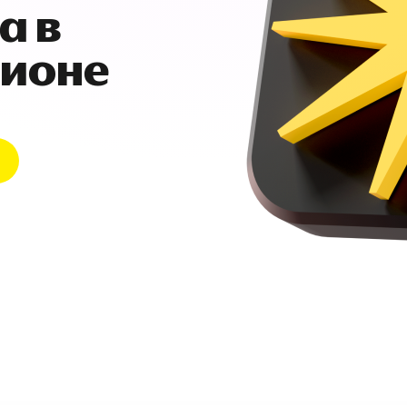
а в
гионе