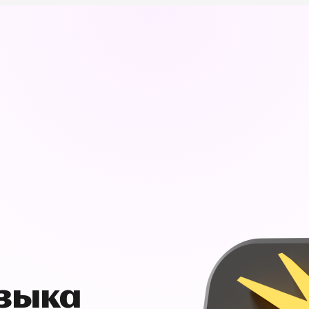
узыка