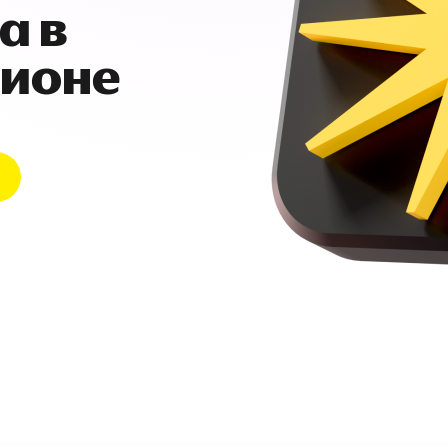
а в
гионе