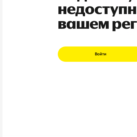
недоступн
вашем ре
Войти