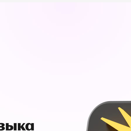
узыка