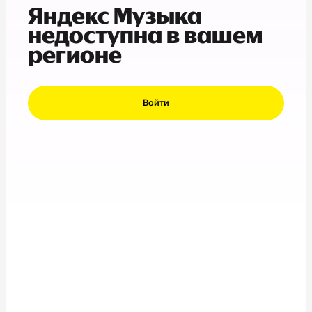
Яндекс Музыка
недоступна в вашем
регионе
Войти