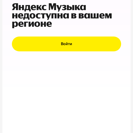
Яндекс Музыка
недоступна в вашем
регионе
Войти