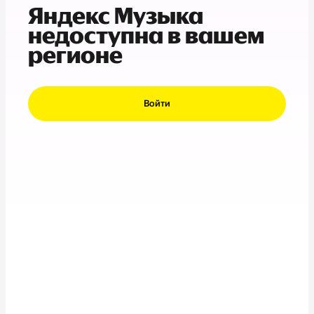
Яндекс Музыка
недоступна в вашем
регионе
Войти