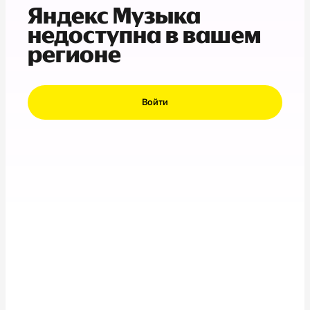
Яндекс Музыка
недоступна в вашем
регионе
Войти