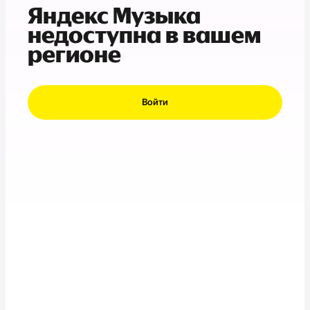
Яндекс Музыка
недоступна в вашем
регионе
Войти