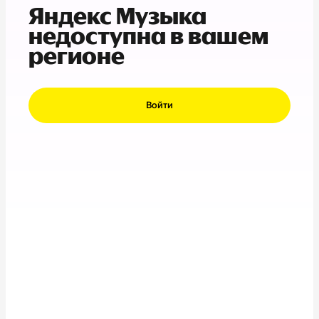
Яндекс Музыка
недоступна в вашем
регионе
Войти