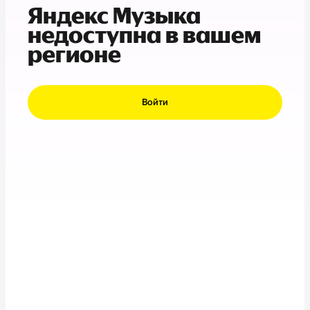
Яндекс Музыка
недоступна в вашем
регионе
Войти