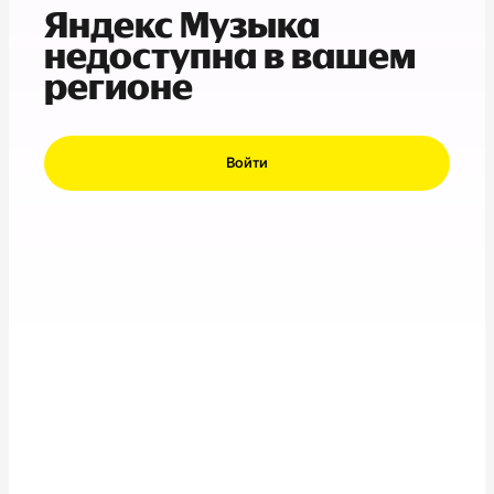
Яндекс Музыка
недоступна в вашем
регионе
Войти