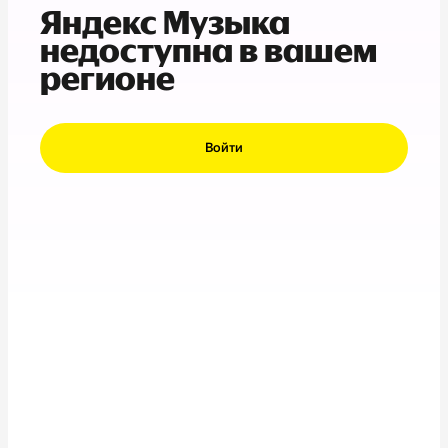
Яндекс Музыка
недоступна в вашем
регионе
Войти