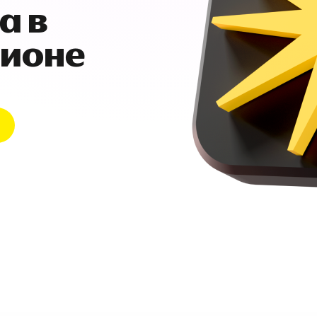
а в
гионе