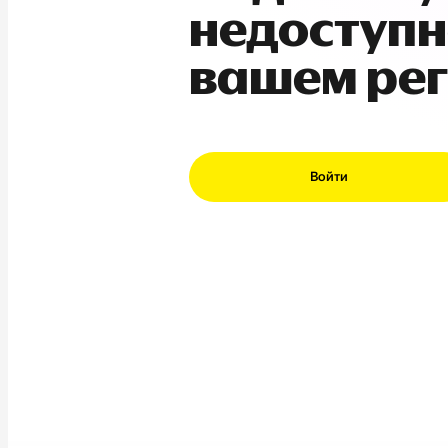
недоступн
вашем ре
Войти