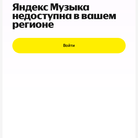
Яндекс Музыка
недоступна в вашем
регионе
Войти