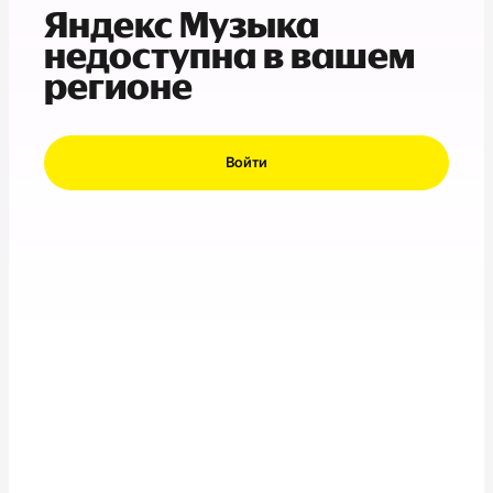
Яндекс Музыка
недоступна в вашем
регионе
Войти