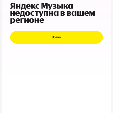
Яндекс Музыка
недоступна в вашем
регионе
Войти