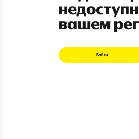
недоступн
вашем ре
Войти