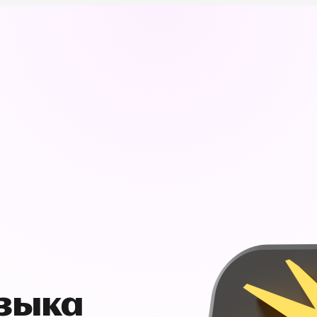
узыка