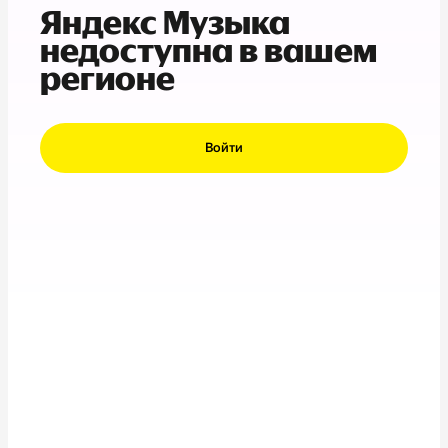
Яндекс Музыка
недоступна в вашем
регионе
Войти