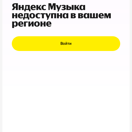
Яндекс Музыка
недоступна в вашем
регионе
Войти