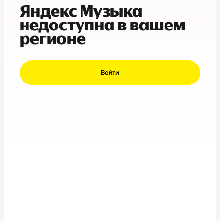
Яндекс Музыка
недоступна в вашем
регионе
Войти