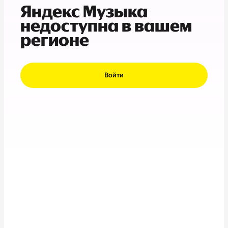
Яндекс Музыка
недоступна в вашем
регионе
Войти