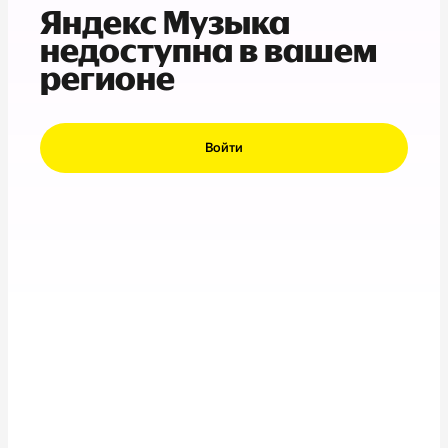
Яндекс Музыка
недоступна в вашем
регионе
Войти