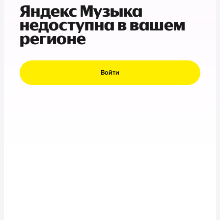
Яндекс Музыка
недоступна в вашем
регионе
Войти