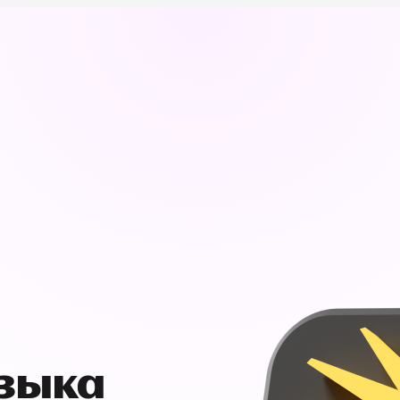
узыка