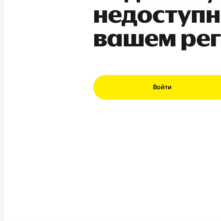
недоступн
вашем ре
Войти