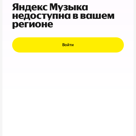
Яндекс Музыка
недоступна в вашем
регионе
Войти