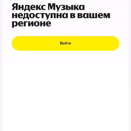
Яндекс Музыка
недоступна в вашем
регионе
Войти