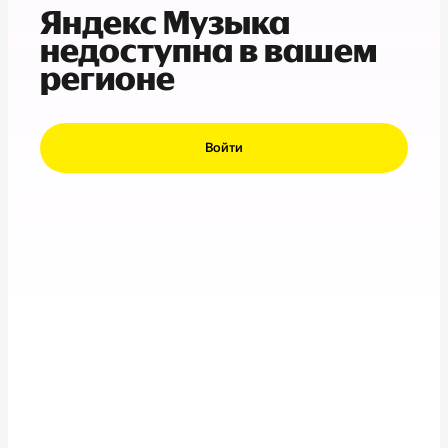
Яндекс Музыка
недоступна в вашем
регионе
Войти