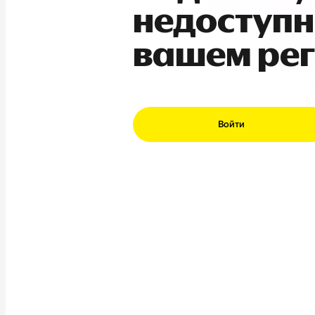
недоступн
вашем ре
Войти