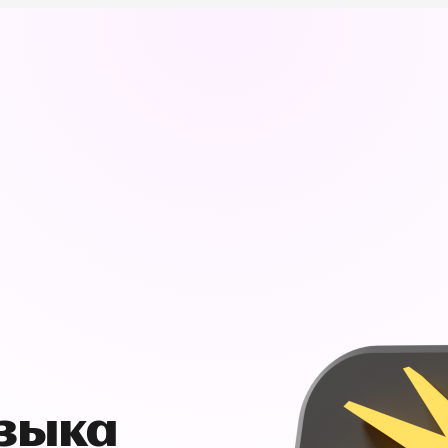
узыка