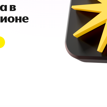
а в
гионе