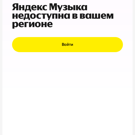
Яндекс Музыка
недоступна в вашем
регионе
Войти