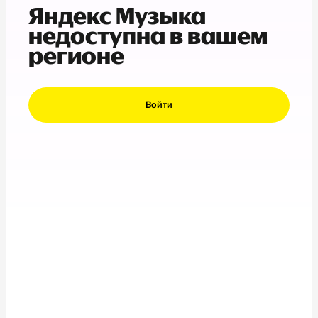
Яндекс Музыка
недоступна в вашем
регионе
Войти