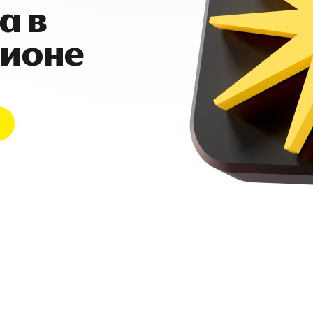
а в
гионе