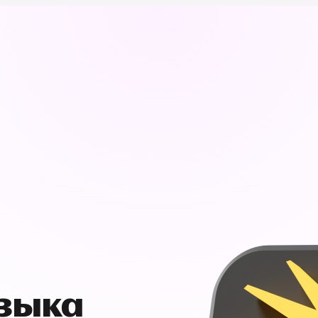
узыка