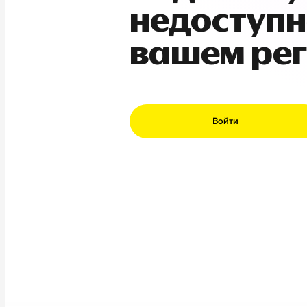
недоступн
вашем ре
Войти