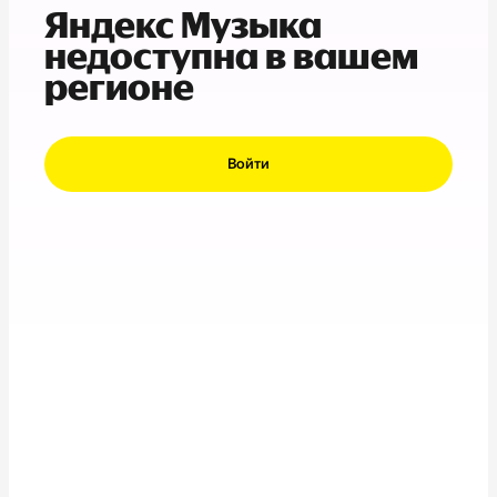
Яндекс Музыка
недоступна в вашем
регионе
Войти