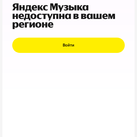
Яндекс Музыка
недоступна в вашем
регионе
Войти