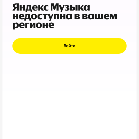
Яндекс Музыка
недоступна в вашем
регионе
Войти