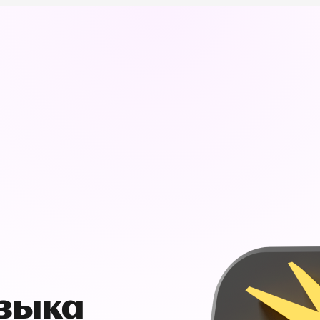
узыка