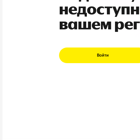
недоступн
вашем ре
Войти