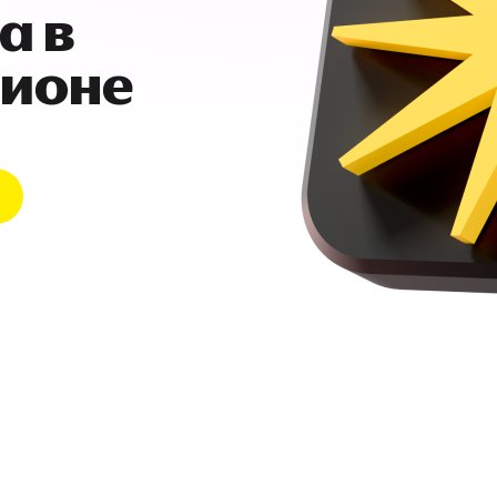
а в
гионе