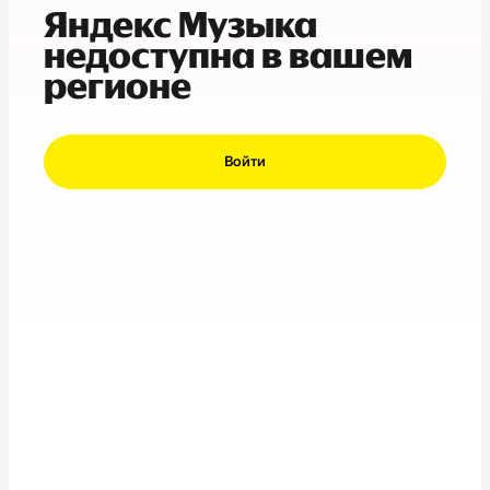
Яндекс Музыка
недоступна в вашем
регионе
Войти