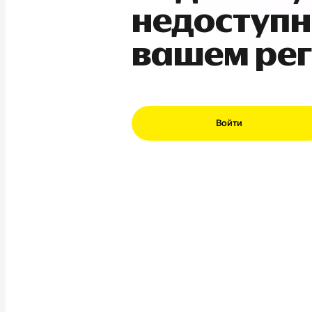
недоступн
вашем ре
Войти