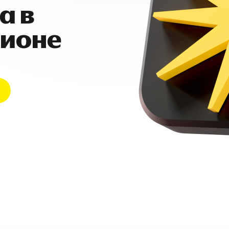
а в
гионе