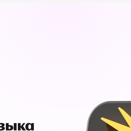
узыка