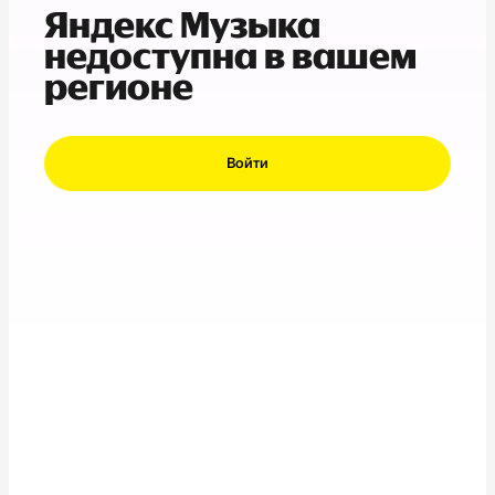
Яндекс Музыка
недоступна в вашем
регионе
Войти