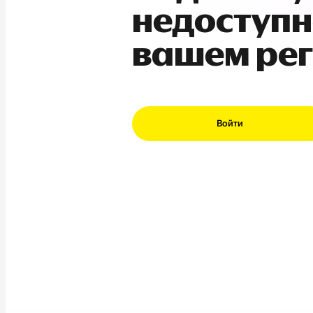
недоступн
вашем ре
Войти