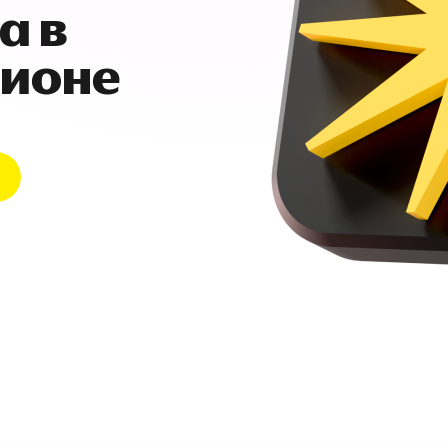
а в
гионе