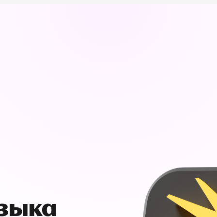
узыка