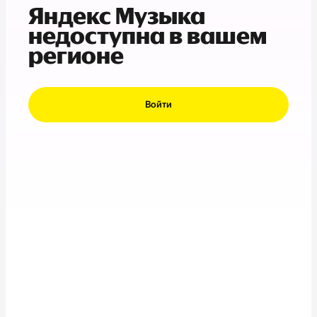
Яндекс Музыка
недоступна в вашем
регионе
Войти