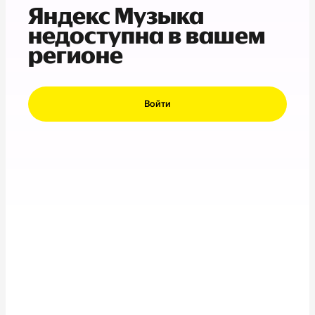
Яндекс Музыка
недоступна в вашем
регионе
Войти