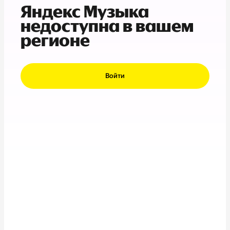
Яндекс Музыка
недоступна в вашем
регионе
Войти