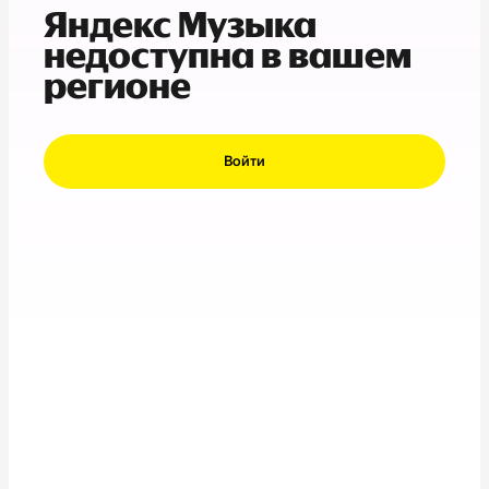
Яндекс Музыка
недоступна в вашем
регионе
Войти