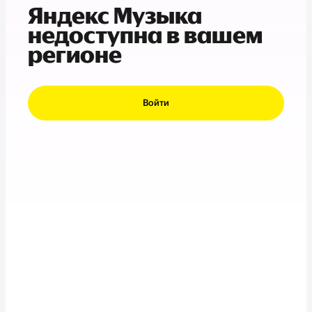
Яндекс Музыка
недоступна в вашем
регионе
Войти