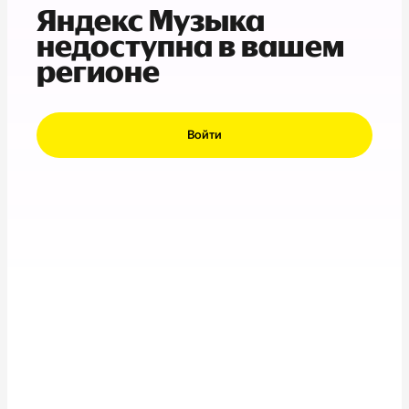
Яндекс Музыка
недоступна в вашем
регионе
Войти