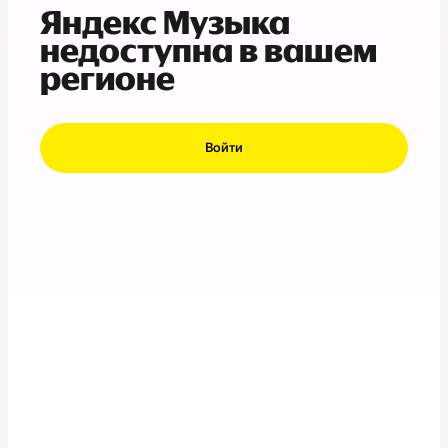
Яндекс Музыка
недоступна в вашем
регионе
Войти