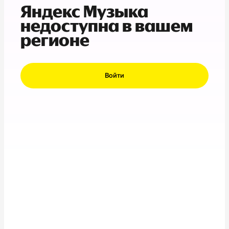
Яндекс Музыка
недоступна в вашем
регионе
Войти